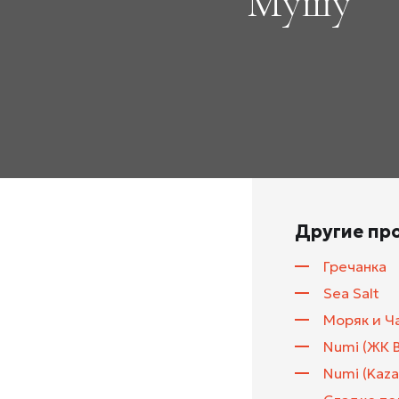
Мушу
Другие пр
Гречанка
Sea Salt
Моряк и Ч
Numi (ЖК 
Numi (Kaza