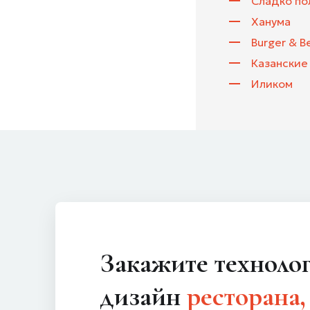
Сладко по
Ханума
Burger & B
Казанские
Иликом
Закажите технологический
дизайн
ресторана,