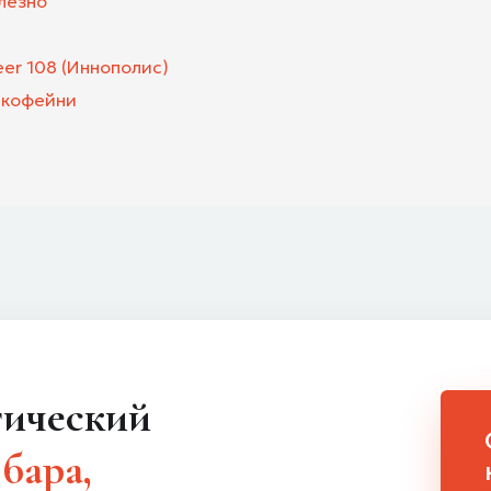
лезно
eer 108 (Иннополис)
 кофейни
 бара,