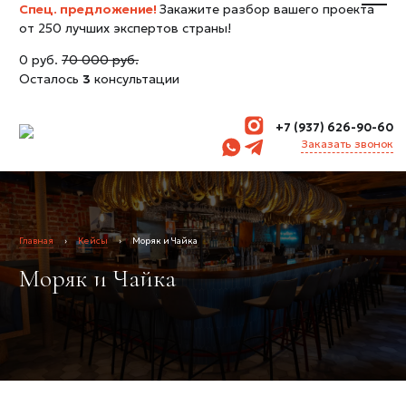
Спец. предложение!
Закажите разбор вашего проекта
от 250 лучших экспертов страны!
0 руб.
70 000 руб.
Осталось
3
консультации
+7 (937) 626-90-60
Заказать звонок
Главная
›
Кейсы
›
Моряк и Чайка
Моряк и Чайка