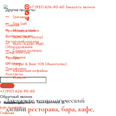
+7 (937) 626-90-60
Заказать звонок
Другие проекты:
Гречанка
Sea Salt
Главная
Моряк и Чайка
Проектирование
Комплектация
Numi (ЖК Весна)
Авторский надзор
Numi (Kazan Mall)
Оборудование
Сладко полезно
Шеф-монтаж
Ханума
Тарифы
Обо мне
Burger & Beer 108 (Иннополис)
Портфолио
Казанские кофейни
Контакты
Иликом
+7 (937) 626-90-60
Обратный звонок
Закажите технологический
г. Казань, ул. Анаса Тазетдинова, д. 1
Ваше имя
Номер телефона
Комментарий
дизайн
ресторана, бара, кафе,
bdn-line@bk.ru
Главная