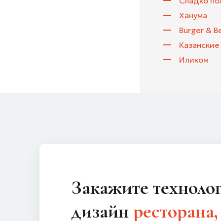
Сладко по
Ханума
Burger & B
Казанские
Иликом
Закажите технологический
дизайн
ресторана,