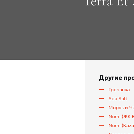
Terra Et
Другие пр
Гречанка
Sea Salt
Моряк и Ч
Numi (ЖК 
Numi (Kaza