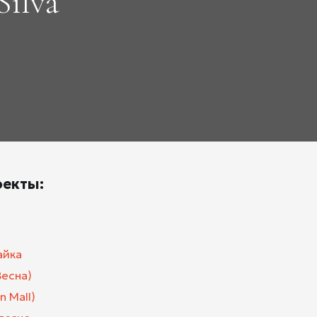
 Silva
оекты:
айка
Весна)
n Mall)