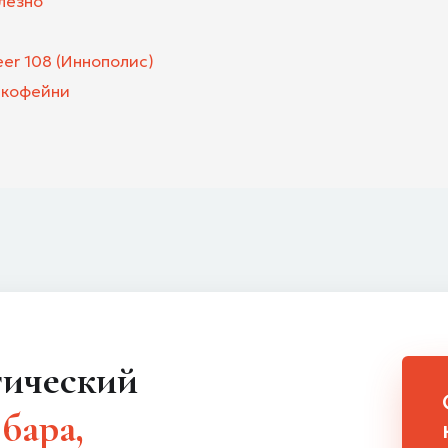
лезно
eer 108 (Иннополис)
 кофейни
 бара,